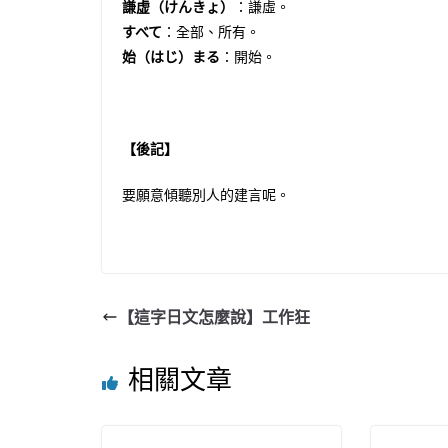
謙虚（けんきょ）
：謙虛。
すべて
：全部、所有。
始（はじ）まる
：開始。
【後記】
要願意傾聽別人的建言呢。
【這字日文怎麼說】工作狂
相關文章