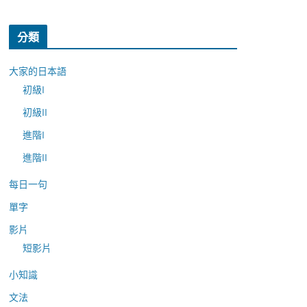
分類
大家的日本語
初級I
初級II
進階I
進階II
每日一句
單字
影片
短影片
小知識
文法