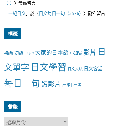
（I）
〉發佈留言
「
一紀日文
」於〈
日文每日一句（3576）
〉發佈留言
標籤
日
影片
大家的日本語
初級II
初級I
小知識
句型
日文學習
文單字
日文會話
日文文法
每日一句
短影片
進階I
進階II
彙整
彙
整