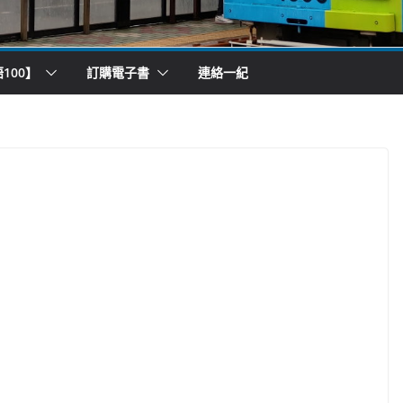
100】
訂購電子書
連絡一紀
）