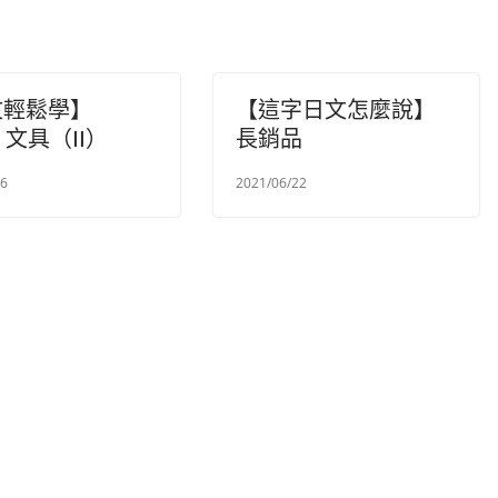
文輕鬆學】
【這字日文怎麼說】
）文具（II）
長銷品
16
2021/06/22