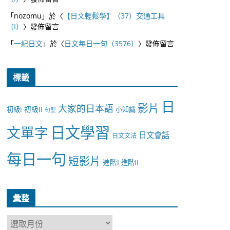
「
nozomu
」於〈
【日文輕鬆學】（37）交通工具
（I）
〉發佈留言
「
一紀日文
」於〈
日文每日一句（3576）
〉發佈留言
標籤
日
影片
大家的日本語
初級II
初級I
小知識
句型
日文學習
文單字
日文會話
日文文法
每日一句
短影片
進階I
進階II
彙整
彙