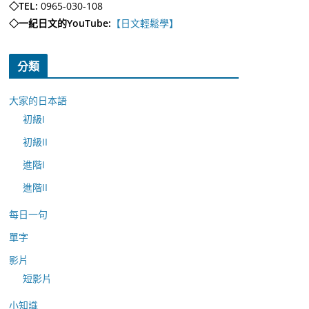
◇TEL:
0965-030-108
◇一紀日文的YouTube:
【日文輕鬆學】
分類
大家的日本語
初級I
初級II
進階I
進階II
每日一句
單字
影片
短影片
小知識