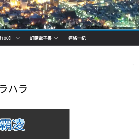
100】
訂購電子書
連絡一紀
ラハラ