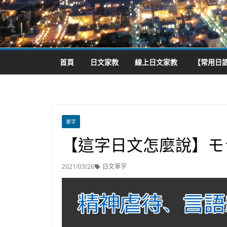
首頁
日文家教
線上日文家教
【常用日語
單字
【這字日文怎麼說】モ
2021/03/26
日文單字