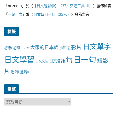
「
nozomu
」於〈
【日文輕鬆學】（37）交通工具（I）
〉發佈留言
「
一紀日文
」於〈
日文每日一句（3576）
〉發佈留言
標籤
日文單字
影片
大家的日本語
初級II
初級I
小知識
句型
日文學習
每日一句
短影
日文會話
日文文法
片
進階I
進階II
彙整
彙
整