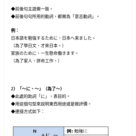
◆前後句主語需一致。
◆前後句句所用的動詞，都需為「意志動詞」。
例：
日本語を勉強するために、日本へ来ました。
（為了學日文，才來日本。）
家族のために、一生懸命働きます。
（為了家人，拼命工作。）
2）「～に、～」（為了～）
◆此處的助詞「に」，表目的。
◆用這個句型來說明東西用途或是做評價。
◆連接方式如下：