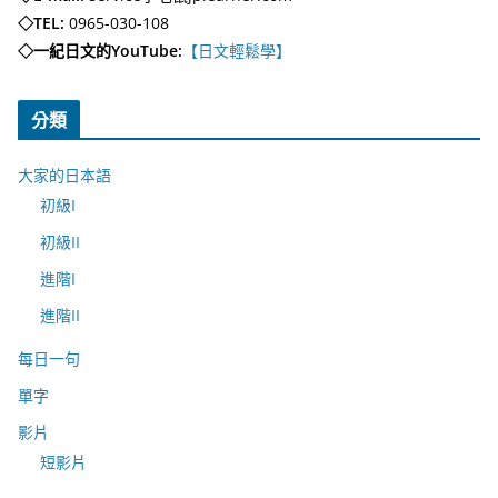
◇TEL:
0965-030-108
◇一紀日文的YouTube:
【日文輕鬆學】
分類
大家的日本語
初級I
初級II
進階I
進階II
每日一句
單字
影片
短影片