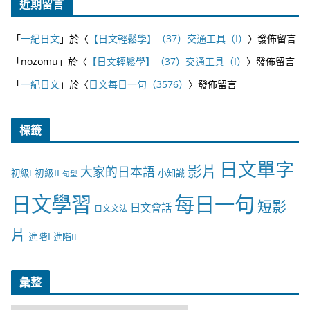
近期留言
「
一紀日文
」於〈
【日文輕鬆學】（37）交通工具（I）
〉發佈留言
「
nozomu
」於〈
【日文輕鬆學】（37）交通工具（I）
〉發佈留言
「
一紀日文
」於〈
日文每日一句（3576）
〉發佈留言
標籤
日文單字
影片
大家的日本語
初級II
初級I
小知識
句型
日文學習
每日一句
短影
日文會話
日文文法
片
進階I
進階II
彙整