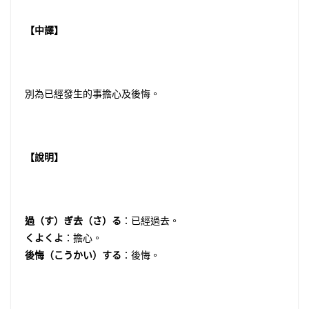
【中譯】
別為已經發生的事擔心及後悔。
【說明】
過（す）ぎ去（さ）る
：已經過去。
くよくよ
：擔心。
後悔（こうかい）する
：後悔。