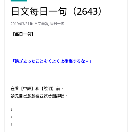
日文每日一句（2643）
2019/03/21
日文學習
,
每日一句
【每日一句】
「過ぎ去ったことをくよくよ後悔するな。」
在看【中譯】和【說明】前，
請先自己念念看並試著翻譯喔。
↓
↓
↓