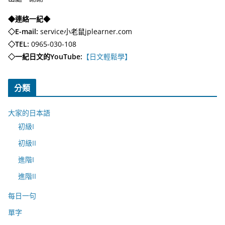
◆連絡一紀◆
◇E-mail:
service小老鼠jplearner.com
◇TEL:
0965-030-108
◇一紀日文的YouTube:
【日文輕鬆學】
分類
大家的日本語
初級I
初級II
進階I
進階II
每日一句
單字