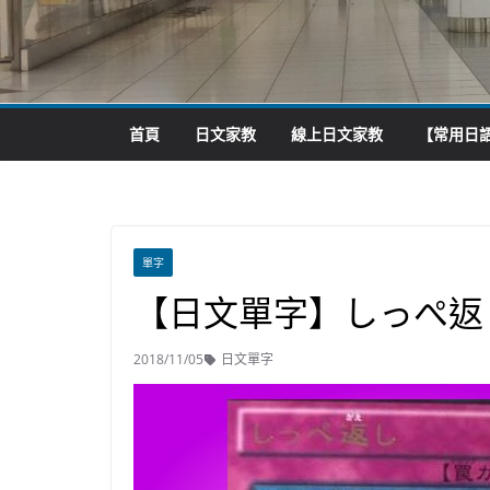
首頁
日文家教
線上日文家教
【常用日語
單字
【日文單字】しっぺ返
2018/11/05
日文單字