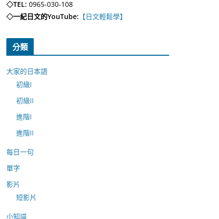
◇TEL:
0965-030-108
◇一紀日文的YouTube:
【日文輕鬆學】
分類
大家的日本語
初級I
初級II
進階I
進階II
每日一句
單字
影片
短影片
小知識