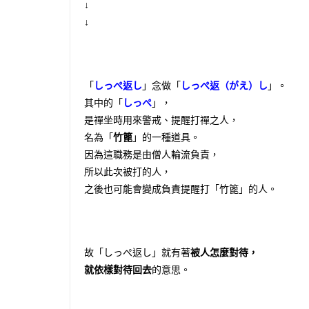
↓
↓
「
しっぺ返し
」念做「
しっぺ返（がえ）し
」。
其中的「
しっぺ
」，
是禪坐時用來警戒、提醒打禪之人，
名為「
竹篦
」的一種道具。
因為這職務是由僧人輪流負責，
所以此次被打的人，
之後也可能會變成負責提醒打「竹篦」的人。
故「しっぺ返し」就有著
被人怎麼對待，
就依樣對待回去
的意思。