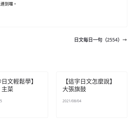
以連到囉。
日文每日一句（2554）
秒日文輕鬆學】
【這字日文怎麼說】
）主菜
大張旗鼓
15
2021/08/04