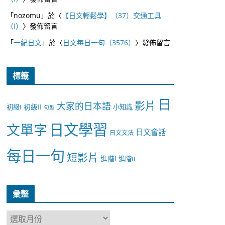
「
nozomu
」於〈
【日文輕鬆學】（37）交通工具
（I）
〉發佈留言
「
一紀日文
」於〈
日文每日一句（3576）
〉發佈留言
標籤
日
影片
大家的日本語
初級II
初級I
小知識
句型
日文學習
文單字
日文會話
日文文法
每日一句
短影片
進階I
進階II
彙整
彙