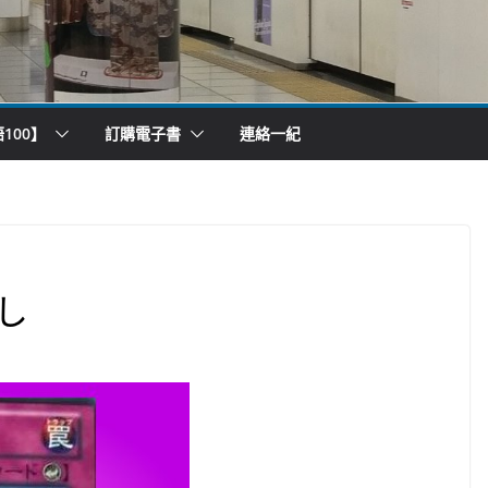
100】
訂購電子書
連絡一紀
し