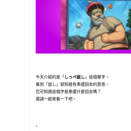
今天介紹的是「
しっぺ返し
」這個單字，
看到「返し」就知道有奉還回去的意思，
您可知道這個字是奉還什麼回去嗎？
還請一起來看一下吧。
↓