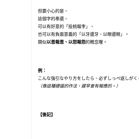
但要小心的是，
這個字的奉還，
可以有好意的「投桃報李」，
也可以有負面意義的「以牙還牙，以眼還眼」。
類似
以恩報恩、以怨報怨
的概念喔。
例：
こんな強引なやり方をしたら、必ずしっぺ返しがく
（像這種硬逼的作法，遲早會有報應的。）
【後記】