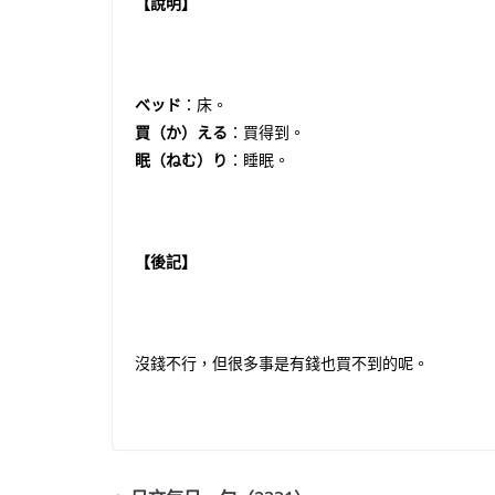
【說明】
ベッド
：床。
買（か）える
：買得到。
眠（ねむ）り
：睡眠。
【後記】
沒錢不行，但很多事是有錢也買不到的呢。