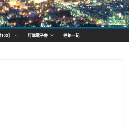
100】
訂購電子書
連絡一紀
）