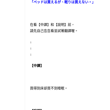
「ベッドは買えるが、眠りは買えない。」
在看【中譯】和【說明】前，
請先自己念念看並試著翻譯喔。
↓
↓
↓
【中譯】
買得到床卻買不到睡眠。