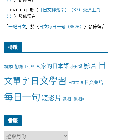
「
nozomu
」於〈
【日文輕鬆學】（37）交通工具
（I）
〉發佈留言
「
一紀日文
」於〈
日文每日一句（3576）
〉發佈留言
標籤
日
影片
大家的日本語
初級II
初級I
小知識
句型
日文學習
文單字
日文會話
日文文法
每日一句
短影片
進階I
進階II
彙整
彙