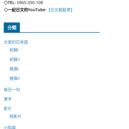
◇TEL:
0965-030-108
◇一紀日文的YouTube:
【日文輕鬆學】
分類
大家的日本語
初級I
初級II
進階I
進階II
每日一句
單字
影片
短影片
小知識