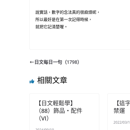
說實話，數字的念法真的很麻煩呢，
所以最好是在第一次記得時候，
就把它記清楚喔。
日文每日一句（1798）
相關文章
【日文輕鬆學】
【這
（88）飾品・配件
禁運
（VI）
2022/03/
2024/09/10