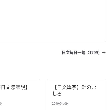
日文每日一句（1799）
字日文怎麼說】
【日文單字】針のむ
しろ
10
2019/04/09