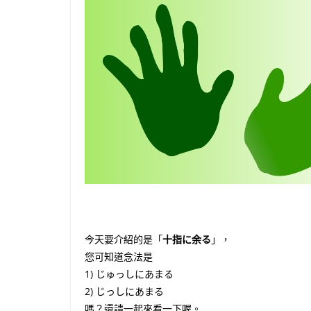
今天要介紹的是「
十指に余る
」，
您可知道念法是
1) じゅっしにあまる
2) じっしにあまる
嗎？還請一起來看一下喔。