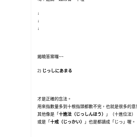
↓
↓
↓
揭曉答案囉~~
2)
じっしにあまる
才是正確的念法。
用來指數量多到十根指頭都數不完，也就是很多的意
其他像是「
十進法（じっしんほう）
」（十進位法）
或是「
十戒（じっかい）
」也是都讀成「じっ」喔。