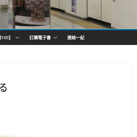
100】
訂購電子書
連絡一紀
る