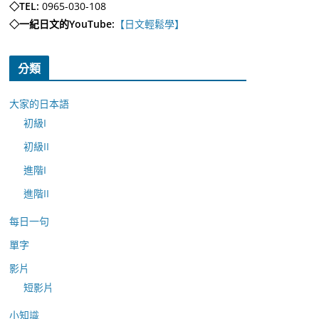
◇TEL:
0965-030-108
◇一紀日文的YouTube:
【日文輕鬆學】
分類
大家的日本語
初級I
初級II
進階I
進階II
每日一句
單字
影片
短影片
小知識