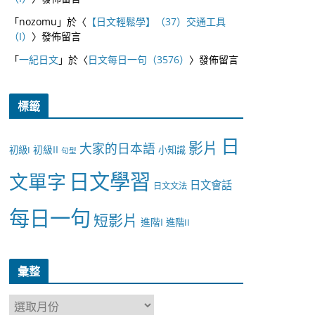
「
nozomu
」於〈
【日文輕鬆學】（37）交通工具
（I）
〉發佈留言
「
一紀日文
」於〈
日文每日一句（3576）
〉發佈留言
標籤
日
影片
大家的日本語
初級II
初級I
小知識
句型
日文學習
文單字
日文會話
日文文法
每日一句
短影片
進階I
進階II
彙整
彙