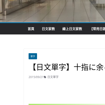
首頁
日文家教
線上日文家教
【常用日語
單字
【日文單字】十指に余
2015/09/21
日文單字