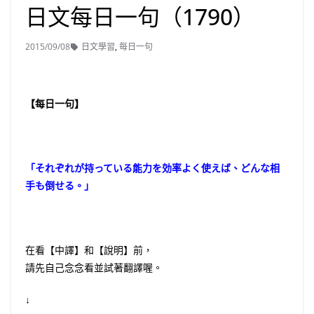
日文每日一句（1790）
2015/09/08
日文學習
,
每日一句
【每日一句】
「それぞれが持っている能力を効率よく使えば、どんな相
手も倒せる。」
在看【中譯】和【說明】前，
請先自己念念看並試著翻譯喔。
↓