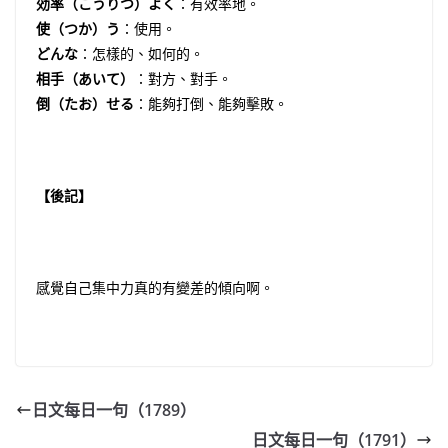
効率（こうりつ）よく
：有效率地。
使（つか）う
：使用。
どんな
：怎樣的、如何的。
相手（あいて）
：對方、對手。
倒（たお）せる
：能夠打倒、能夠擊敗。
【後記】
感覺自己集中力真的有變差的傾向啊。
日文每日一句（1789）
日文每日一句（1791）