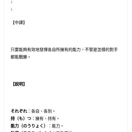
↓
↓
【中譯】
只要能夠有效地發揮各自所擁有的能力，不管是怎樣的對手
都能戰勝。
【說明】
それぞれ
：各自、各別。
持（も）つ
：擁有、持有。
能力（のうりょく）
：能力。