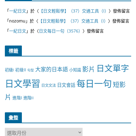
「
一紀日文
」於〈
【日文輕鬆學】（37）交通工具（I）
〉發佈留言
「
nozomu
」於〈
【日文輕鬆學】（37）交通工具（I）
〉發佈留言
「
一紀日文
」於〈
日文每日一句（3576）
〉發佈留言
標籤
日文單字
影片
大家的日本語
初級II
初級I
小知識
句型
日文學習
每日一句
短影
日文會話
日文文法
片
進階I
進階II
彙整
彙