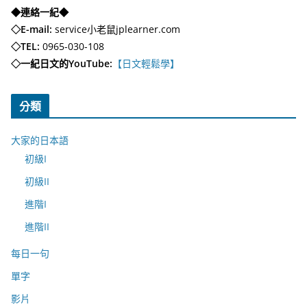
◆連絡一紀◆
◇E-mail:
service小老鼠jplearner.com
◇TEL:
0965-030-108
◇一紀日文的YouTube:
【日文輕鬆學】
分類
大家的日本語
初級I
初級II
進階I
進階II
每日一句
單字
影片