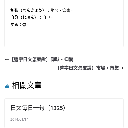
勉強（べんきょう）
：學習、念書。
自分（じぶん）
：自己。
する
：做。
【這字日文怎麼說】仰臥・仰躺
【這字日文怎麼說】市場・市集
相關文章
日文每日一句（1325）
2014/01/14