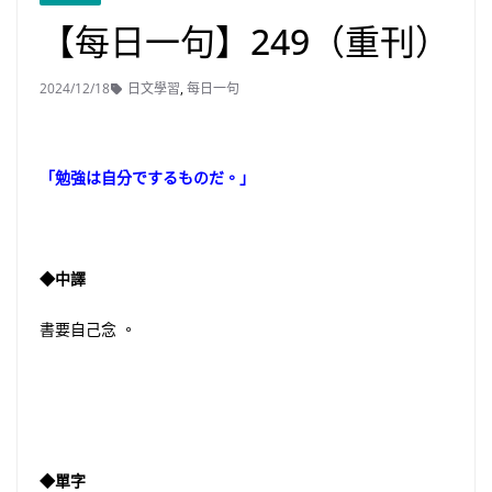
【每日一句】249（重刊）
2024/12/18
日文學習
,
每日一句
「勉強は自分でするものだ。」
◆中譯
書要自己念 。
◆單字