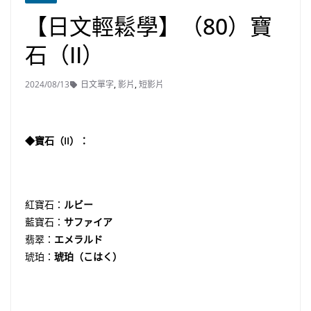
【日文輕鬆學】（80）寶
石（II）
2024/08/13
日文單字
,
影片
,
短影片
◆寶石（II）：
紅寶石：
ルビー
藍寶石：
サファイア
翡翠：
エメラルド
琥珀：
琥珀（こはく）