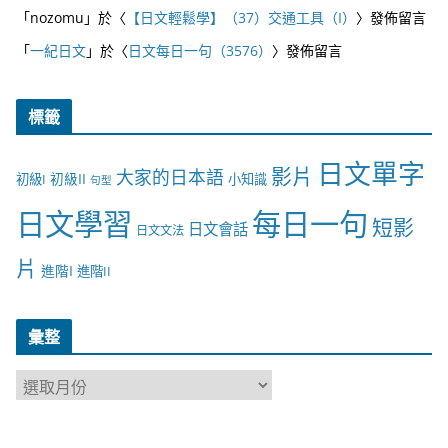
「
nozomu
」於〈
【日文輕鬆學】（37）交通工具（I）
〉發佈留言
「
一紀日文
」於〈
日文每日一句（3576）
〉發佈留言
標籤
日文單字
影片
大家的日本語
初級II
初級I
小知識
句型
日文學習
每日一句
短影
日文會話
日文文法
片
進階I
進階II
彙整
彙
整