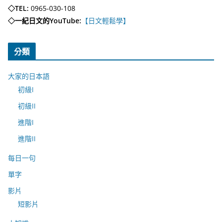
◇TEL:
0965-030-108
◇一紀日文的YouTube:
【日文輕鬆學】
分類
大家的日本語
初級I
初級II
進階I
進階II
每日一句
單字
影片
短影片