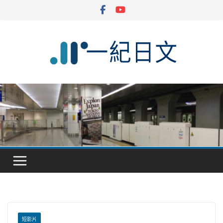
Skip
to
content
短影片