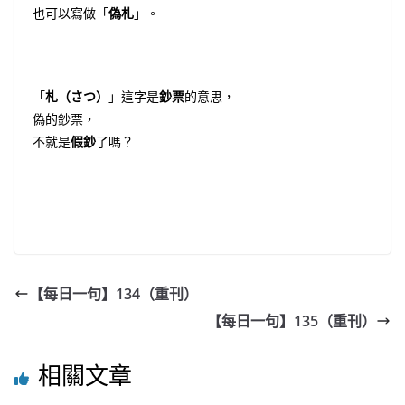
也可以寫做「
偽札
」。
「
札（さつ）
」這字是
鈔票
的意思，
偽的鈔票，
不就是
假鈔
了嗎？
【每日一句】134（重刊）
【每日一句】135（重刊）
相關文章