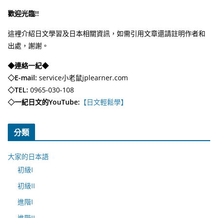
歡迎光臨!!
這裡介紹日文學習及日本相關資訊，如需引用文章還請註明作者和
出處，謝謝。
◆連絡一紀◆
◇E-mail:
service小老鼠jplearner.com
◇TEL:
0965-030-108
◇一紀日文的YouTube:
【日文輕鬆學】
分類
大家的日本語
初級I
初級II
進階I
進階II