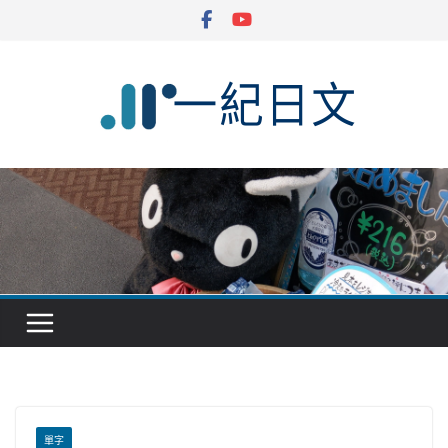
Skip
to
content
單字