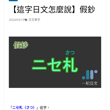
【這字日文怎麼說】假鈔
2024/03/19
日文單字
「
ニセ札（さつ）
」這字，