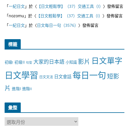
「
一紀日文
」於〈
【日文輕鬆學】（37）交通工具（I）
〉發佈留言
「
nozomu
」於〈
【日文輕鬆學】（37）交通工具（I）
〉發佈留言
「
一紀日文
」於〈
日文每日一句（3576）
〉發佈留言
標籤
日文單字
影片
大家的日本語
初級II
初級I
小知識
句型
日文學習
每日一句
短影
日文會話
日文文法
片
進階I
進階II
彙整
彙
整