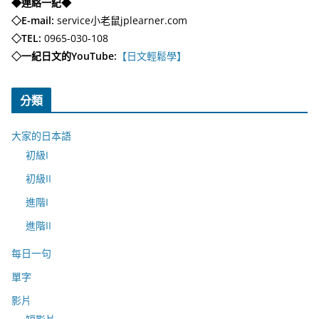
◆連絡一紀◆
◇E-mail:
service小老鼠jplearner.com
◇TEL:
0965-030-108
◇一紀日文的YouTube:
【日文輕鬆學】
分類
大家的日本語
初級I
初級II
進階I
進階II
每日一句
單字
影片