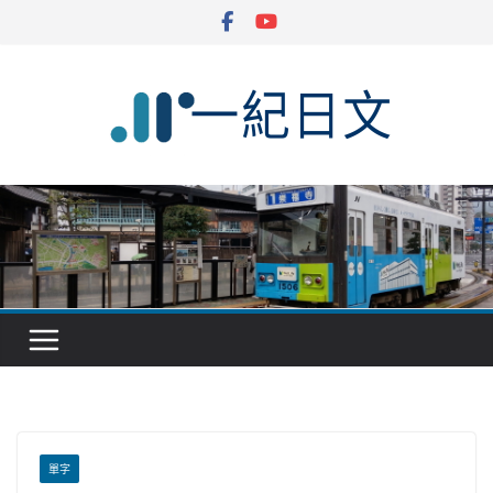
Skip
to
content
單字