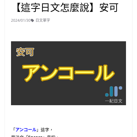
【這字日文怎麼說】安可
2024/01/30
日文單字
「
アンコール
」這字，