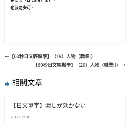
是法文「
Encore
」來的，
也就是
安可
。
【60秒日文輕鬆學】（19）人物（職業I）
【60秒日文輕鬆學】（20）人物（職業II）
相關文章
【日文單字】潰しが効かない
2017/12/18