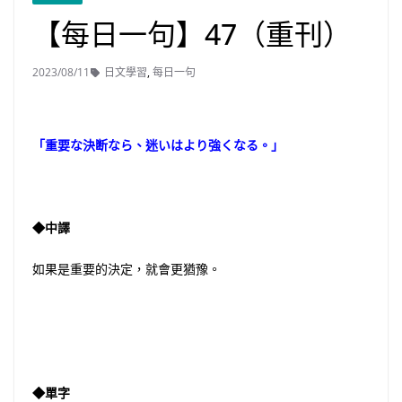
【每日一句】47（重刊）
2023/08/11
日文學習
,
每日一句
「重要な決断なら、迷いはより強くなる。」
◆中譯
如果是重要的決定，就會更猶豫。
◆單字