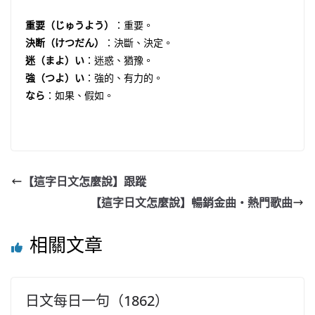
重要（じゅうよう）
：重要。
決断（けつだん）
：決斷、決定。
迷（まよ）い
：迷惑、猶豫。
強（つよ）い
：強的、有力的。
なら
：如果、假如。
【這字日文怎麼說】跟蹤
【這字日文怎麼說】暢銷金曲・熱門歌曲
相關文章
日文每日一句（1862）