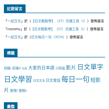
近期留言
「
一紀日文
」於〈
【日文輕鬆學】（37）交通工具（I）
〉發佈留言
「
nozomu
」於〈
【日文輕鬆學】（37）交通工具（I）
〉發佈留言
「
一紀日文
」於〈
日文每日一句（3576）
〉發佈留言
標籤
日文單字
影片
大家的日本語
初級II
初級I
小知識
句型
日文學習
每日一句
短影
日文會話
日文文法
片
進階I
進階II
彙整