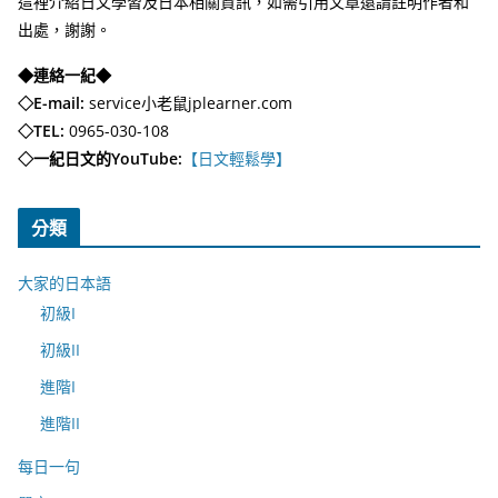
這裡介紹日文學習及日本相關資訊，如需引用文章還請註明作者和
出處，謝謝。
◆連絡一紀◆
◇E-mail:
service小老鼠jplearner.com
◇TEL:
0965-030-108
◇一紀日文的YouTube:
【日文輕鬆學】
分類
大家的日本語
初級I
初級II
進階I
進階II
每日一句