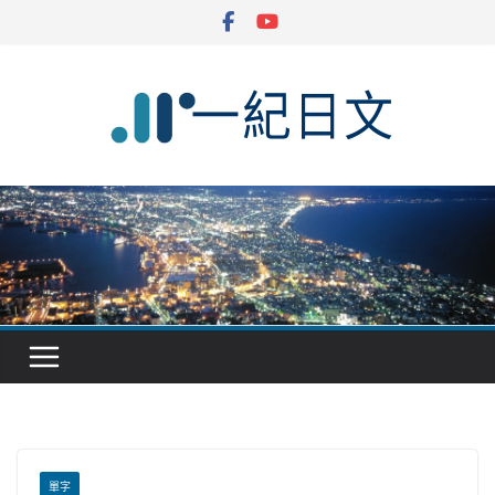
Skip
to
content
單字