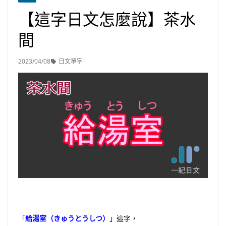
【這字日文怎麼說】茶水
間
2023/04/08
日文單字
「
給湯室（きゅうとうしつ）
」這字，