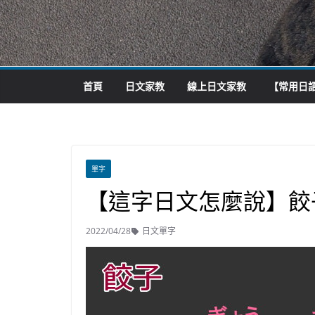
首頁
日文家教
線上日文家教
【常用日語
單字
【這字日文怎麼說】餃
2022/04/28
日文單字