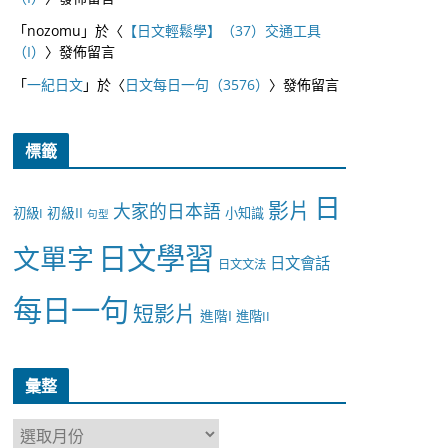
「
nozomu
」於〈
【日文輕鬆學】（37）交通工具
（I）
〉發佈留言
「
一紀日文
」於〈
日文每日一句（3576）
〉發佈留言
標籤
日
影片
大家的日本語
初級II
初級I
小知識
句型
日文學習
文單字
日文會話
日文文法
每日一句
短影片
進階I
進階II
彙整
彙