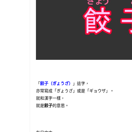
「
餃子（ぎょうざ）
」這字，
亦常寫成「ぎょうざ」或是「ギョウザ」。
就和漢字一樣，
就是
餃子
的意思。