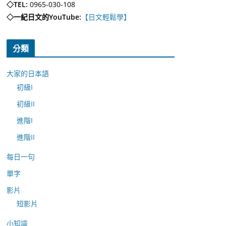
◇TEL:
0965-030-108
◇一紀日文的YouTube:
【日文輕鬆學】
分類
大家的日本語
初級I
初級II
進階I
進階II
每日一句
單字
影片
短影片
小知識