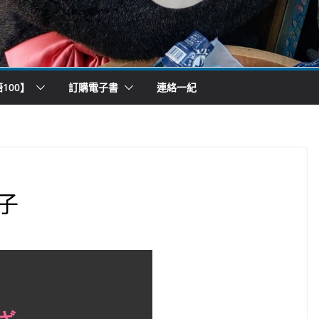
100】
訂購電子書
連絡一紀
子