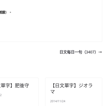
煎餃
）。
日文每日一句（3407）
文單字】肥後守
【日文單字】ジオラ
マ
02
2014/11/24