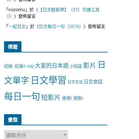
「
nozomu
」於〈
【日文輕鬆學】（37）交通工具
（I）
〉發佈留言
「
一紀日文
」於〈
日文每日一句（3576）
〉發佈留言
標籤
日
影片
大家的日本語
初級II
初級I
小知識
句型
日文學習
文單字
日文會話
日文文法
每日一句
短影片
進階I
進階II
彙整
彙