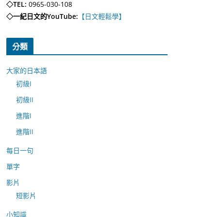
◇TEL:
0965-030-108
◇一紀日文的YouTube:
【日文輕鬆學】
分類
大家的日本語
初級I
初級II
進階I
進階II
每日一句
單字
影片
短影片
小知識