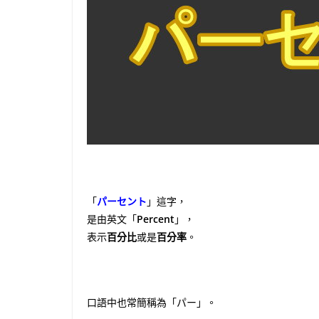
「
パーセント
」這字，
是由英文「
Percent
」，
表示
百分比
或是
百分率
。
口語中也常簡稱為「パー」。