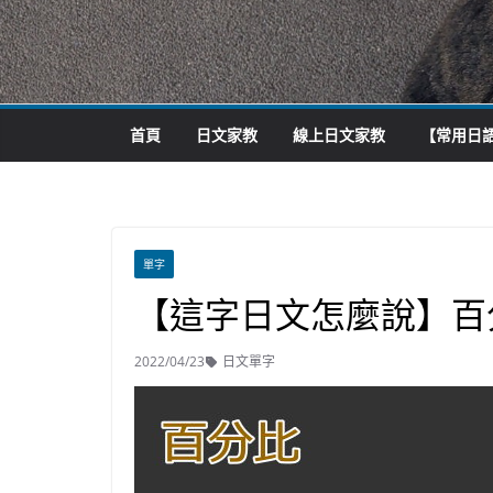
首頁
日文家教
線上日文家教
【常用日語
單字
【這字日文怎麼說】百
2022/04/23
日文單字