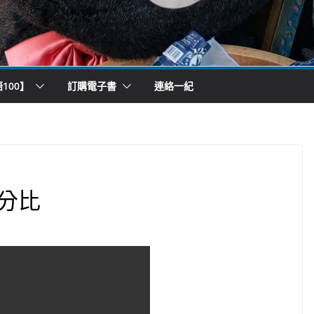
100】
訂購電子書
連絡一紀
分比