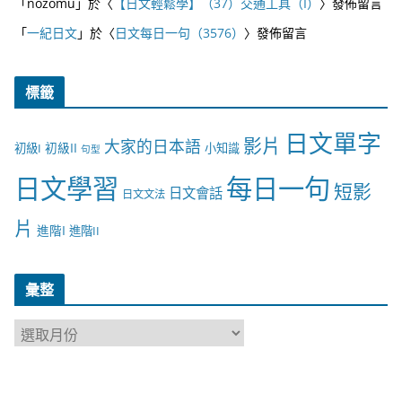
「
nozomu
」於〈
【日文輕鬆學】（37）交通工具（I）
〉發佈留言
「
一紀日文
」於〈
日文每日一句（3576）
〉發佈留言
標籤
日文單字
影片
大家的日本語
初級II
初級I
小知識
句型
日文學習
每日一句
短影
日文會話
日文文法
片
進階I
進階II
彙整
彙
整