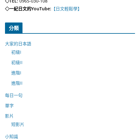
◇TEL:
0965-030-108
◇一紀日文的YouTube:
【日文輕鬆學】
分類
大家的日本語
初級I
初級II
進階I
進階II
每日一句
單字
影片
短影片
小知識