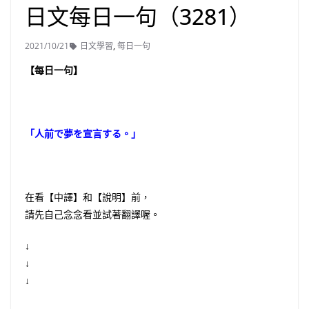
日文每日一句（3281）
2021/10/21
日文學習
,
每日一句
【每日一句】
「人前で夢を宣言する。」
在看【中譯】和【說明】前，
請先自己念念看並試著翻譯喔。
↓
↓
↓