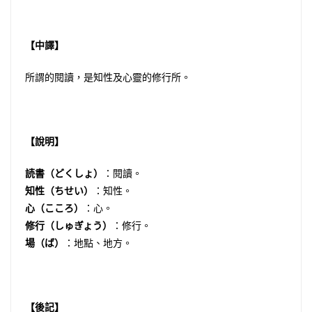
【中譯】
所謂的閱讀，是知性及心靈的修行所。
【說明】
読書（どくしょ）
：閱讀。
知性（ちせい）
：知性。
心（こころ）
：心。
修行（しゅぎょう）
：修行。
場（ば）
：地點、地方。
【後記】