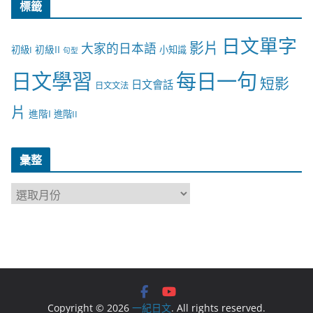
標籤
日文單字
影片
大家的日本語
初級II
初級I
小知識
句型
日文學習
每日一句
短影
日文會話
日文文法
片
進階I
進階II
彙整
彙
整
Copyright © 2026
一紀日文
. All rights reserved.