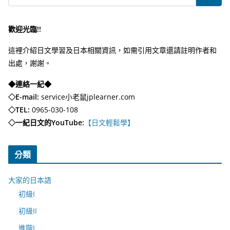
歡迎光臨!!
這裡介紹日文學習及日本相關資訊，如需引用文章還請註明作者和
出處，謝謝。
◆連絡一紀◆
◇E-mail:
service小老鼠jplearner.com
◇TEL:
0965-030-108
◇一紀日文的YouTube:
【日文輕鬆學】
分類
大家的日本語
初級I
初級II
進階I