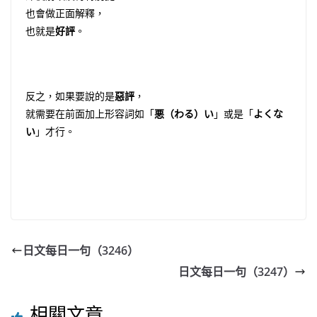
也會做正面解釋，
也就是
好評
。
反之，如果要說的是
惡評
，
就需要在前面加上形容詞如「
悪（わる）い
」或是「
よくな
い
」才行。
日文每日一句（3246）
日文每日一句（3247）
相關文章