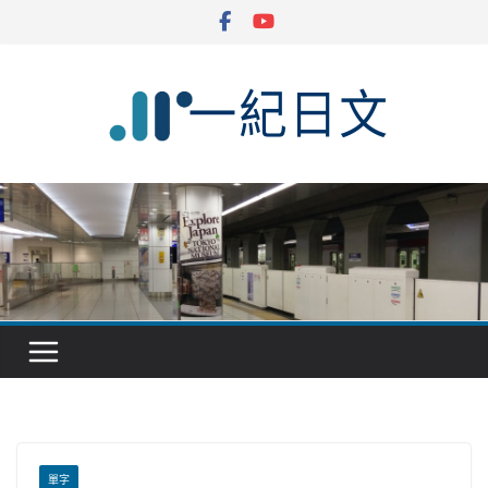
Skip
to
content
單字