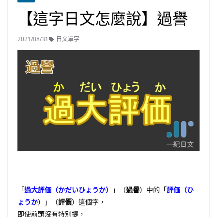
【這字日文怎麼說】過譽
2021/08/31
日文單字
「
過大評価（かだいひょうか）
」（
過譽
）中的「
評価（ひ
ょうか
）」（
評價
）這個字，
即使前頭沒有特別提，