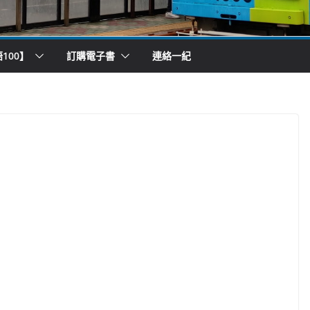
100】
訂購電子書
連絡一紀
）