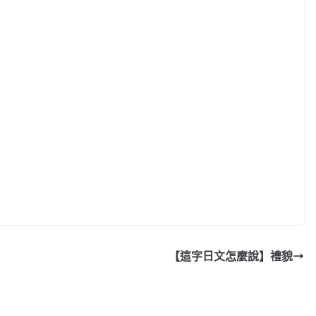
【這字日文怎麼說】禮貌