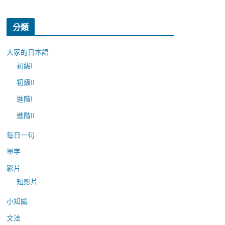
分類
大家的日本語
初級I
初級II
進階I
進階II
每日一句
單字
影片
短影片
小知識
文法