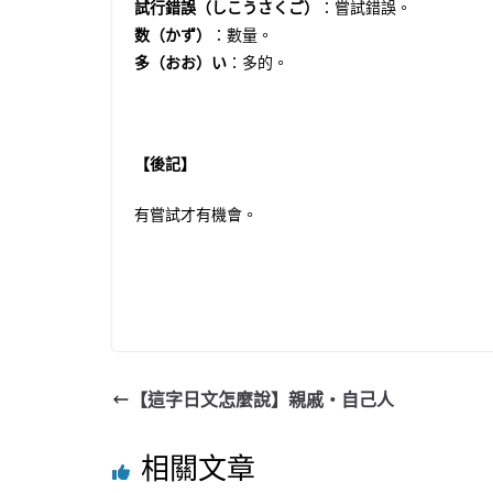
試行錯誤（しこうさくご）
：嘗試錯誤。
数（かず）
：數量。
多（おお）い
：多的。
【後記】
有嘗試才有機會。
【這字日文怎麼說】親戚‧自己人
相關文章