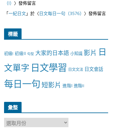
（I）
〉發佈留言
「
一紀日文
」於〈
日文每日一句（3576）
〉發佈留言
標籤
日
影片
大家的日本語
初級II
初級I
小知識
句型
日文學習
文單字
日文會話
日文文法
每日一句
短影片
進階I
進階II
彙整
彙
整