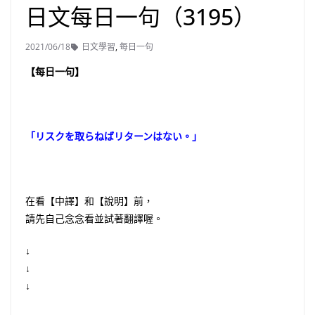
日文每日一句（3195）
2021/06/18
日文學習
,
每日一句
【每日一句】
「リスクを取らねばリターンはない。」
在看【中譯】和【說明】前，
請先自己念念看並試著翻譯喔。
↓
↓
↓