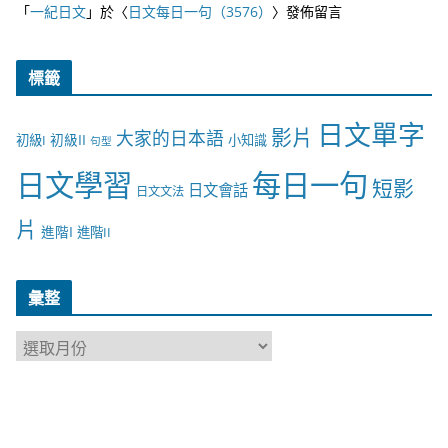
「
一紀日文
」於〈
日文每日一句（3576）
〉發佈留言
標籤
日文單字
影片
大家的日本語
初級II
初級I
小知識
句型
日文學習
每日一句
短影
日文會話
日文文法
片
進階I
進階II
彙整
彙
整