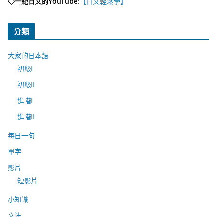
◇一紀日文的YouTube:
【日文輕鬆學】
分類
大家的日本語
初級I
初級II
進階I
進階II
每日一句
單字
影片
短影片
小知識
文法