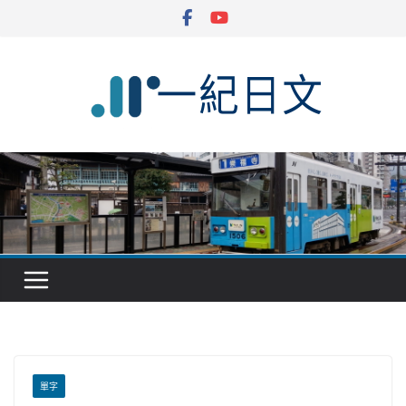
Skip
to
content
單字