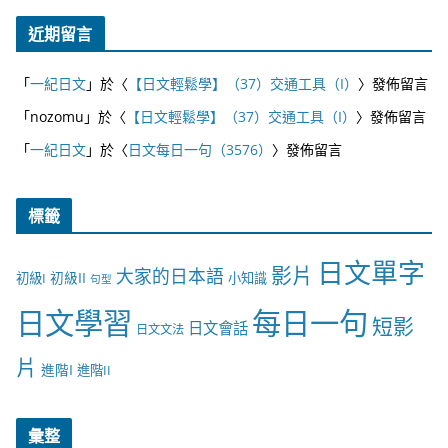
近期留言
「
一紀日文
」於〈
【日文輕鬆學】（37）交通工具（I）
〉發佈留言
「
nozomu
」於〈
【日文輕鬆學】（37）交通工具（I）
〉發佈留言
「
一紀日文
」於〈
日文每日一句（3576）
〉發佈留言
標籤
日文單字
影片
大家的日本語
初級II
初級I
小知識
句型
日文學習
每日一句
短影
日文會話
日文文法
片
進階I
進階II
彙整