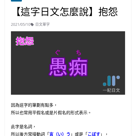
【這字日文怎麼說】抱怨
2021/05/10
日文單字
因為這字的筆劃有點多，
所以也常用平假名或是片假名的形式表示。
此字是名詞，
所以後方常接動詞「
言（い）う
」或是「
こぼす
」，