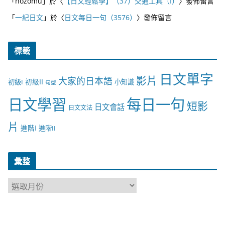
「
nozomu
」於〈
【日文輕鬆學】（37）交通工具（I）
〉發佈留言
「
一紀日文
」於〈
日文每日一句（3576）
〉發佈留言
標籤
日文單字
影片
大家的日本語
初級II
初級I
小知識
句型
日文學習
每日一句
短影
日文會話
日文文法
片
進階I
進階II
彙整
彙
整