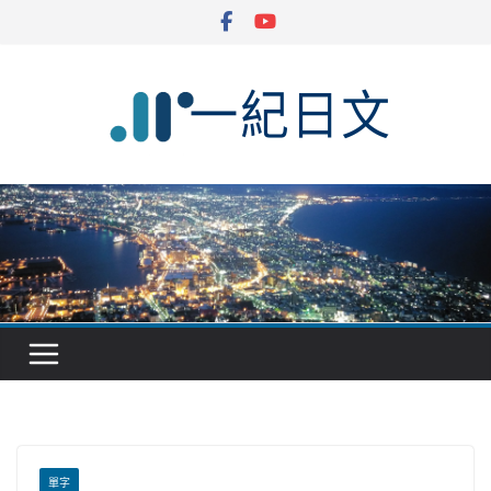
Skip
to
content
單字