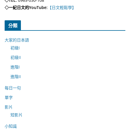
◇TEL:
0965-030-108
◇一紀日文的YouTube:
【日文輕鬆學】
分類
大家的日本語
初級I
初級II
進階I
進階II
每日一句
單字
影片
短影片
小知識