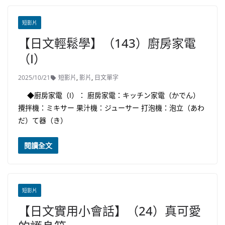
短影片
【日文輕鬆學】（143）廚房家電
（I）
2025/10/21
短影片
,
影片
,
日文單字
◆廚房家電（I）： 廚房家電：キッチン家電（かでん）
攪拌機：ミキサー 果汁機：ジューサー 打泡機：泡立（あわ
だ）て器（き）
閱讀全文
短影片
【日文實用小會話】（24）真可愛