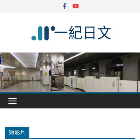
Skip
to
content
短影片