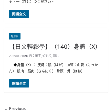
ゃ、一（ひと）つください。
閱讀全文
短影片
【日文輕鬆學】（140）身體（X）
2025/09/16
日文單字
,
短影片
,
影片
◆身體（X）： 皮膚：肌（はだ） 血管：血管（けっか
ん） 肌肉：筋肉（きんにく） 骨頭：骨（ほね）
閱讀全文
← Previous