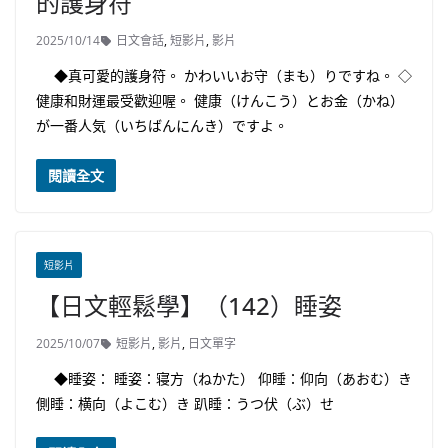
的護身符
2025/10/14
日文會話
,
短影片
,
影片
◆真可愛的護身符。 かわいいお守（まも）りですね。 ◇
健康和財運最受歡迎喔。 健康（けんこう）とお金（かね）
が一番人気（いちばんにんき）ですよ。
閱讀全文
短影片
【日文輕鬆學】（142）睡姿
2025/10/07
短影片
,
影片
,
日文單字
◆睡姿： 睡姿：寝方（ねかた） 仰睡：仰向（あおむ）き
側睡：横向（よこむ）き 趴睡：うつ伏（ぶ）せ