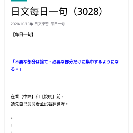
日文每日一句（3028）
2020/10/13
日文學習
,
每日一句
【每日一句】
「不要な部分は捨て、必要な部分だけに集中するようにな
る。」
在看【中譯】和【說明】前，
請先自己念念看並試著翻譯喔。
↓
↓
↓