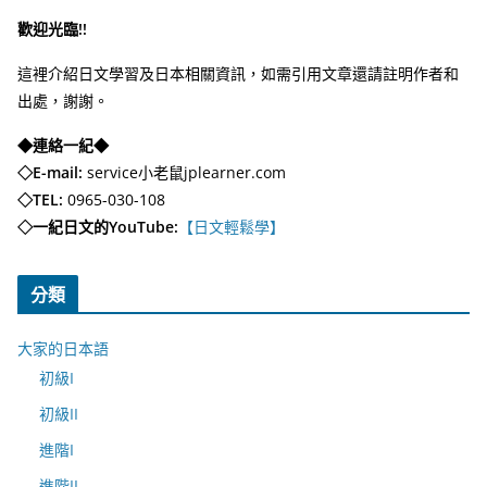
歡迎光臨!!
這裡介紹日文學習及日本相關資訊，如需引用文章還請註明作者和
出處，謝謝。
◆連絡一紀◆
◇E-mail:
service小老鼠jplearner.com
◇TEL:
0965-030-108
◇一紀日文的YouTube:
【日文輕鬆學】
分類
大家的日本語
初級I
初級II
進階I
進階II