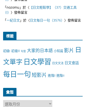
「
nozomu
」於〈
【日文輕鬆學】（37）交通工具
（I）
〉發佈留言
「
一紀日文
」於〈
日文每日一句（3576）
〉發佈留言
標籤
日
影片
大家的日本語
初級II
初級I
小知識
句型
日文學習
文單字
日文會話
日文文法
每日一句
短影片
進階I
進階II
彙整
彙