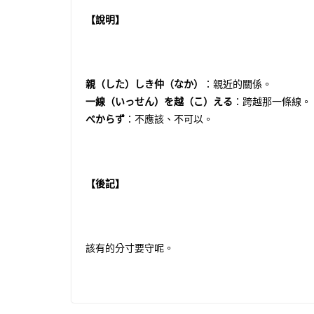
【說明】
親（した）しき仲（なか）
：親近的關係。
一線（いっせん）を越（こ）える
：跨越那一條線。
べからず
：不應該、不可以。
【後記】
該有的分寸要守呢。