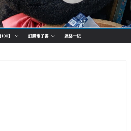
100】
訂購電子書
連絡一紀
）