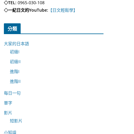
◇TEL:
0965-030-108
◇一紀日文的YouTube:
【日文輕鬆學】
分類
大家的日本語
初級I
初級II
進階I
進階II
每日一句
單字
影片
短影片
小知識