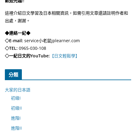
歡迎光臨!!
這裡介紹日文學習及日本相關資訊，如需引用文章還請註明作者和
出處，謝謝。
◆連絡一紀◆
◇E-mail:
service小老鼠jplearner.com
◇TEL:
0965-030-108
◇一紀日文的YouTube:
【日文輕鬆學】
分類
大家的日本語
初級I
初級II
進階I
進階II