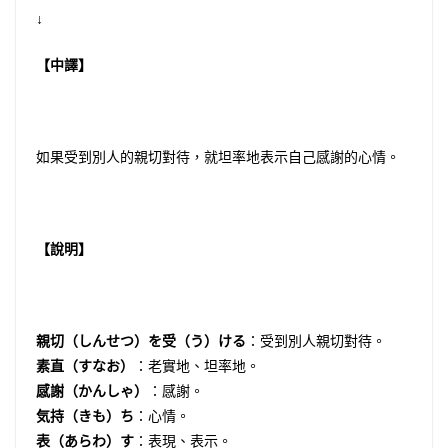
↓
【中譯】
如果受到別人的親切對待，就坦率地表示自己感謝的心情。
【說明】
親切（しんせつ）を受（う）ける
：受到別人親切對待。
素直（すなお）
：老實地、坦率地。
感謝（かんしゃ）
：感謝。
気持（きも）ち
：心情。
表（あらわ）す
：表現、表示。