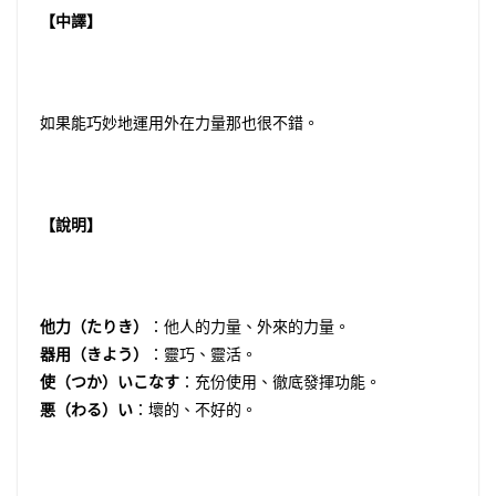
【中譯】
如果能巧妙地運用外在力量那也很不錯。
【說明】
他力（たりき）
：他人的力量、外來的力量。
器用（きよう）
：靈巧、靈活。
使（つか）いこなす
：充份使用、徹底發揮功能。
悪（わる）い
：壞的、不好的。