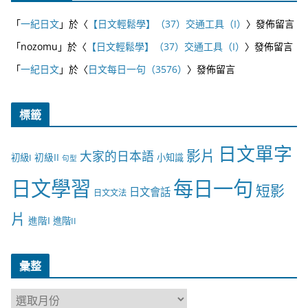
「
一紀日文
」於〈
【日文輕鬆學】（37）交通工具（I）
〉發佈留言
「
nozomu
」於〈
【日文輕鬆學】（37）交通工具（I）
〉發佈留言
「
一紀日文
」於〈
日文每日一句（3576）
〉發佈留言
標籤
日文單字
影片
大家的日本語
初級II
初級I
小知識
句型
日文學習
每日一句
短影
日文會話
日文文法
片
進階I
進階II
彙整
彙