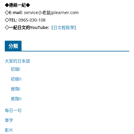
◆連絡一紀◆
◇E-mail:
service小老鼠jplearner.com
◇TEL:
0965-030-108
◇一紀日文的YouTube:
【日文輕鬆學】
分類
大家的日本語
初級I
初級II
進階I
進階II
每日一句
單字
影片