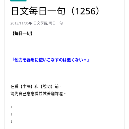
日文每日一句（1256）
2013/11/06
日文學習
,
每日一句
【每日一句】
「他力を器用に使いこなすのは悪くない。」
在看【中譯】和【說明】前，
請先自己念念看並試著翻譯喔。
↓
↓
↓