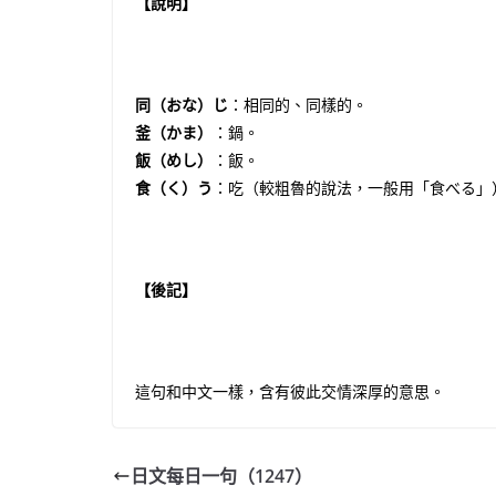
【說明】
同（おな）じ
：相同的、同樣的。
釜（かま）
：鍋。
飯（めし）
：飯。
食（く）う
：吃（較粗魯的說法，一般用「食べる」
【後記】
這句和中文一樣，含有彼此交情深厚的意思。
日文每日一句（1247）