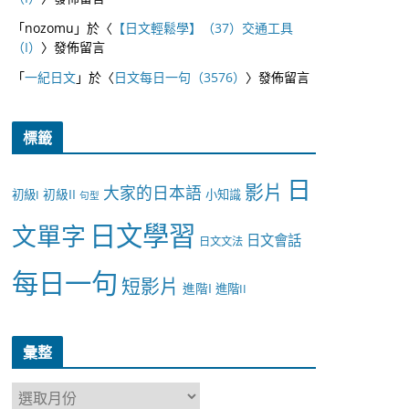
「
nozomu
」於〈
【日文輕鬆學】（37）交通工具
（I）
〉發佈留言
「
一紀日文
」於〈
日文每日一句（3576）
〉發佈留言
標籤
日
影片
大家的日本語
初級II
初級I
小知識
句型
日文學習
文單字
日文會話
日文文法
每日一句
短影片
進階I
進階II
彙整
彙