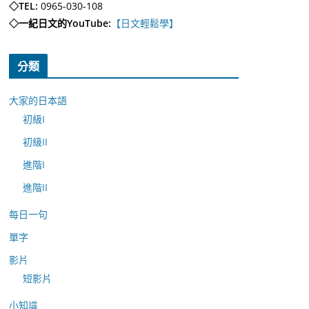
◇TEL:
0965-030-108
◇一紀日文的YouTube:
【日文輕鬆學】
分類
大家的日本語
初級I
初級II
進階I
進階II
每日一句
單字
影片
短影片
小知識