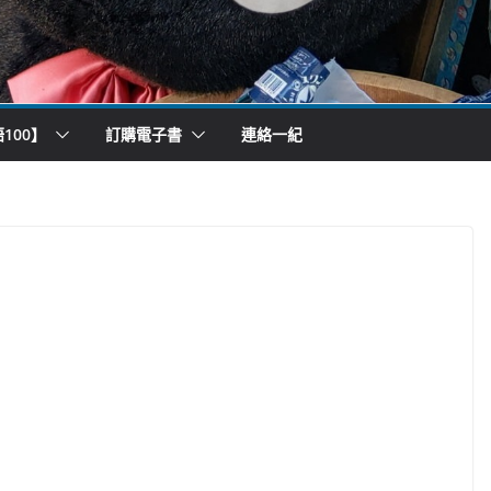
100】
訂購電子書
連絡一紀
）