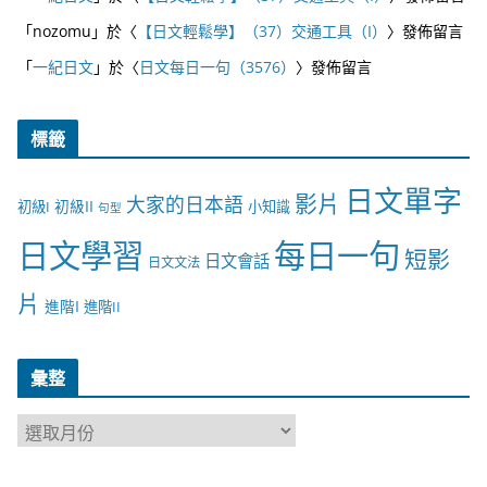
「
nozomu
」於〈
【日文輕鬆學】（37）交通工具（I）
〉發佈留言
「
一紀日文
」於〈
日文每日一句（3576）
〉發佈留言
標籤
日文單字
影片
大家的日本語
初級II
初級I
小知識
句型
日文學習
每日一句
短影
日文會話
日文文法
片
進階I
進階II
彙整
彙
整