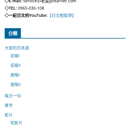
◇E-mail:
service小老鼠jplearner.com
◇TEL:
0965-030-108
◇一紀日文的YouTube:
【日文輕鬆學】
分類
大家的日本語
初級I
初級II
進階I
進階II
每日一句
單字
影片
短影片