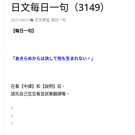
日文每日一句（3149）
2021/04/13
日文學習
,
每日一句
【每日一句】
「あきらめからは決して何も生まれない。」
在看【中譯】和【說明】前，
請先自己念念看並試著翻譯喔。
↓
↓
↓