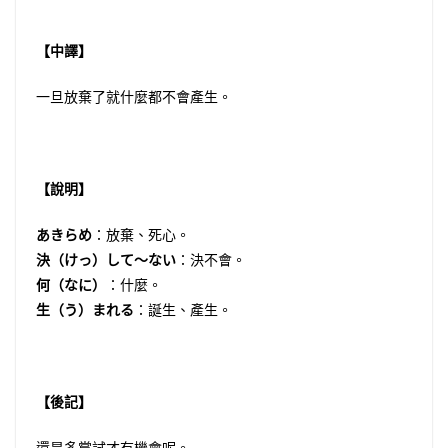
【中譯】
一旦放棄了就什麼都不會產生。
【說明】
あきらめ
：放棄、死心。
決（けっ）して〜ない
：決不會。
何（なに）
：什麼。
生（う）まれる
：誕生、產生。
【後記】
還是多嘗試才有機會呢。